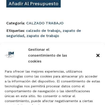
Añadir Al Presupuesto
Categoría:
CALZADO TRABAJO
Etiquetas:
calzado de trabajo
,
zapato de
seguridad
,
zapato de trabajo
Gestionar el
consentimiento de las
cookies
Descripción
Para ofrecer las mejores experiencias, utilizamos
Valoraciones (0)
tecnologías como las cookies para almacenar y/o acceder
a la información del dispositivo. El consentimiento de estas
tecnologías nos permitirá procesar datos como el
comportamiento de navegación o las identificaciones
Calzado de seguridad bajo S3 ultra ligero de tipo
únicas en este sitio. No consentir o retirar el
running, confeccionado en microfibra hidro, ideal
consentimiento, puede afectar negativamente a ciertas
para uso en interiores y exteriores