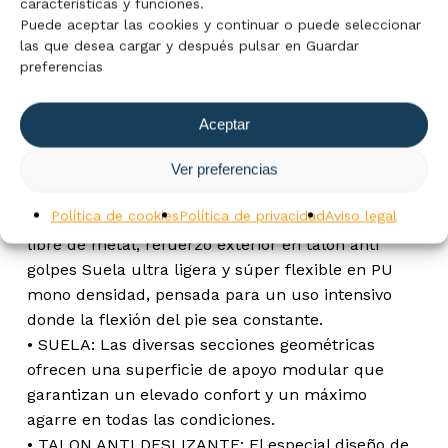
características y funciones.
CERTIFICACION: S3 – SRC. PUNTERA: en
Puede aceptar las cookies y continuar o puede seleccionar
composite, resistente a 200J. PLANTILLA: anti
las que desea cargar y después pulsar en Guardar
preferencias
perforación en fibra textil SUELA: suela deportiva
cimentada en PU Mono densidad con absorción de
energía en el talón PLANTILLA DESMONTABLE:
Aceptar
antiestática en PU termoformado ergonómico
REVESTIMIENTO INTERIOR: en mesh 3D
Ver preferencias
transpirable CORTE / EMPEINE: en Microfibra
Política de cookies
Política de privacidad
Aviso legal
resistente a la penetración del agua EXTRA: 100 %
libre de metal, refuerzo exterior en talón anti
golpes Suela ultra ligera y súper flexible en PU
mono densidad, pensada para un uso intensivo
donde la flexión del pie sea constante.
• SUELA: Las diversas secciones geométricas
ofrecen una superficie de apoyo modular que
garantizan un elevado confort y un máximo
agarre en todas las condiciones.
• TALON ANTI DESLIZANTE: El especial diseño de