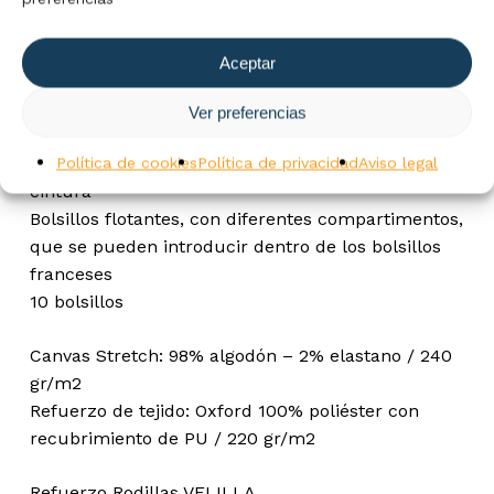
Refuerzo de tejido trasero
Rodilla con compartimento para la rodillera, con
Aceptar
cierre de velcro
Doble costura de seguridad
Ver preferencias
Pinzas en la rodilla
Anilla de plástico sobre una de las trabillas de la
Política de cookies
Política de privacidad
Aviso legal
cintura
Bolsillos flotantes, con diferentes compartimentos,
que se pueden introducir dentro de los bolsillos
franceses
10 bolsillos
Canvas Stretch: 98% algodón – 2% elastano / 240
gr/m2
Refuerzo de tejido: Oxford 100% poliéster con
recubrimiento de PU / 220 gr/m2
Refuerzo Rodillas VELILLA