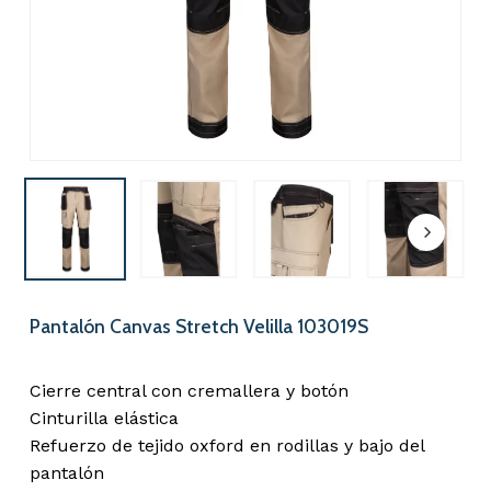
Nombre
*
Correo electrónico
*
Guarda mi nombre, correo
electrónico y web en este
Pantalón Canvas Stretch Velilla 103019S
navegador para la próxima vez que
comente.
Cierre central con cremallera y botón
Cinturilla elástica
Refuerzo de tejido oxford en rodillas y bajo del
pantalón