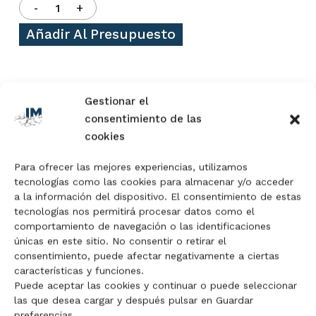
Añadir Al Presupuesto
Categoría:
Pantalones de trabajo
Gestionar el
consentimiento de las
cookies
Para ofrecer las mejores experiencias, utilizamos
tecnologías como las cookies para almacenar y/o acceder
Descripción
a la información del dispositivo. El consentimiento de estas
Valoraciones (0)
tecnologías nos permitirá procesar datos como el
comportamiento de navegación o las identificaciones
únicas en este sitio. No consentir o retirar el
consentimiento, puede afectar negativamente a ciertas
Cierre central con cremallera y botón
características y funciones.
Cinturilla elástica
Puede aceptar las cookies y continuar o puede seleccionar
Refuerzo de tejido oxford en rodillas y bajo del
las que desea cargar y después pulsar en Guardar
pantalón
preferencias