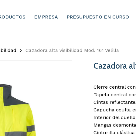
Sé el primero e
RODUCTOS
EMPRESA
PRESUPUESTO EN CURSO
visibilidad Mod.
Tu dirección de correo 
obligatorios están mar
ibilidad
Cazadora alta visibilidad Mod. 161 Velilla
Tu puntuación
*
Cazadora alt
Tu valoración
*
Cierre central co
Tapeta central con
Cintas reflectant
Capucha oculta en 
Interior del cuello
Mangas desmonta
Cinturilla elástica