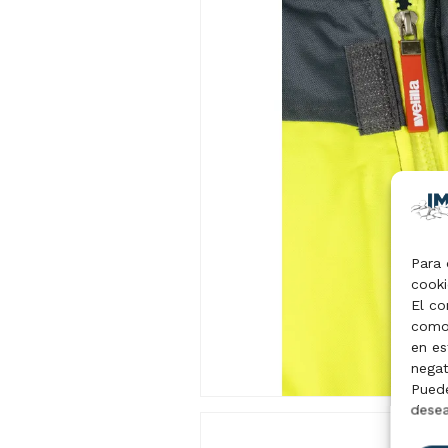
Para 
cooki
El co
como 
en es
negat
Puede
desea