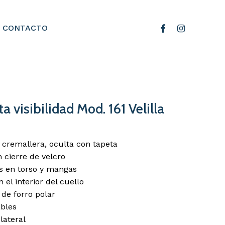
n valorar “Cazadora alta
facebook
instagram
CONTACTO
 161 Velilla”
electrónico no será publicada.
Los campos
cados con
*
a visibilidad Mod. 161 Velilla
n cremallera, oculta con tapeta
 cierre de velcro
es en torso y mangas
el interior del cuello
 de forro polar
bles
 lateral