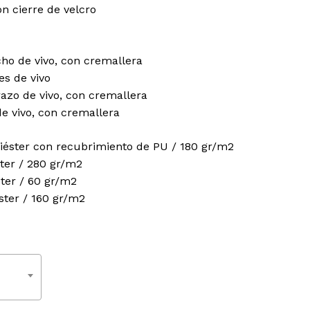
Correo electrónico
*
n cierre de velcro
echo de vivo, con cremallera
orreo electrónico y web en este navegador para la
res de vivo
te.
brazo de vivo, con cremallera
 de vivo, con cremallera
liéster con recubrimiento de PU / 180 gr/m2
ster / 280 gr/m2
ster / 60 gr/m2
ster / 160 gr/m2