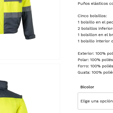
Nombre
*
Puños elásticos co
Cinco bolsillos:
1 bolsillo en el p
Guarda mi nombre, c
2 bolsillos inferio
próxima vez que comen
1 bolsillon en el 
1 bolsillo interior
Exterior: 100% po
Polar: 100% polié
Forro: 100% polié
Guata: 100% polié
Bicolor
Elige una opción