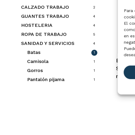
CALZADO TRABAJO
2
Para 
GUANTES TRABAJO
cooki
4
El co
HOSTELERIA
4
como 
ROPA DE TRABAJO
5
en es
negat
SANIDAD Y SERVICIOS
4
Puede
Batas
1
desea
Sele
Bata S
Camisola
1
Stretch
Gorros
1
mod. 5
Pantalón pijama
1