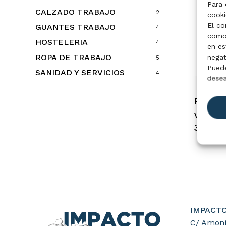
Para 
CALZADO TRABAJO
2
cooki
El co
GUANTES TRABAJO
4
como 
HOSTELERIA
4
en es
ROPA DE TRABAJO
negat
5
Puede
SANIDAD Y SERVICIOS
4
desea
Sele
Polo A
visibil
305515
IMPACTO
C/ Amoni