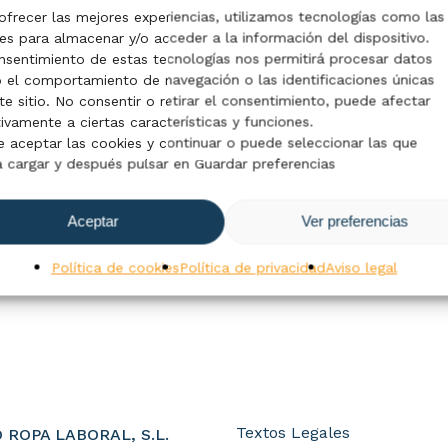
ofrecer las mejores experiencias, utilizamos tecnologías como las
es para almacenar y/o acceder a la información del dispositivo.
nsentimiento de estas tecnologías nos permitirá procesar datos
el comportamiento de navegación o las identificaciones únicas
te sitio. No consentir o retirar el consentimiento, puede afectar
ivamente a ciertas características y funciones.
 aceptar las cookies y continuar o puede seleccionar las que
 cargar y después pulsar en Guardar preferencias
Sele
s de Trabajo
Guantes de Trabajo
Guante
Aceptar
Ver preferencias
ano Reforzado
Americano Reforzado
Marca
Política de cookies
Política de privacidad
Aviso legal
PL 788NEAMA
MarcaPL 788 REV
Textos Legales
 ROPA LABORAL, S.L.