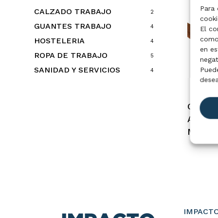
Para 
CALZADO TRABAJO
2
cooki
GUANTES TRABAJO
4
El co
como 
HOSTELERIA
4
en es
ROPA DE TRABAJO
5
negat
SANIDAD Y SERVICIOS
Puede
4
desea
Guante
Americ
Marca
IMPACTO