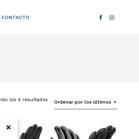
facebook
instagram
CONTACTO
Ordenado
do los 4 resultados
Ordenar por los últimos
por
los
últimos